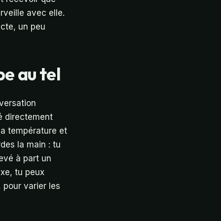
veille avec elle.
ecte, un peu
e au tel
versation
ré directement
 la température et
des la main : tu
levé à part un
xe, tu peux
, pour varier les