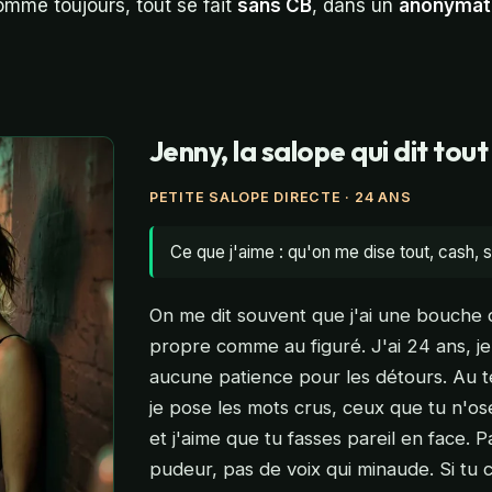
omme toujours, tout se fait
sans CB
, dans un
anonymat
Jenny, la salope qui dit tou
PETITE SALOPE DIRECTE · 24 ANS
Ce que j'aime : qu'on me dise tout, cash, 
On me dit souvent que j'ai une bouche q
propre comme au figuré. J'ai 24 ans, je 
aucune patience pour les détours. Au té
je pose les mots crus, ceux que tu n'o
et j'aime que tu fasses pareil en face. 
pudeur, pas de voix qui minaude. Si tu c