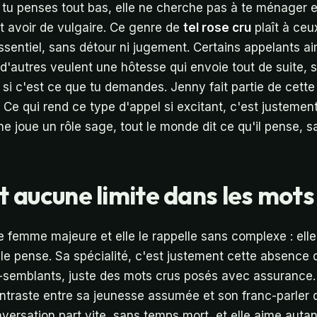
e tu penses tout bas, elle ne cherche pas à te ménager 
 avoir de vulgaire. Ce genre de
tel rose cru
plaît à ceu
essentiel, sans détour ni jugement. Certains appelants a
autres veulent une hôtesse qui envoie tout de suite, san
 si c'est ce que tu demandes. Jenny fait partie de cett
e. Ce qui rend ce type d'appel si excitant, c'est justeme
e joue un rôle sage, tout le monde dit ce qu'il pense, sa
t aucune limite dans les mots
e femme majeure et elle le rappelle sans complexe : elle 
 le pense. Sa spécialité, c'est justement cette absence de
x-semblants, juste des mots crus posés avec assurance
ntraste entre sa jeunesse assumée et son franc-parler 
nversation part vite, sans temps mort, et elle aime auta