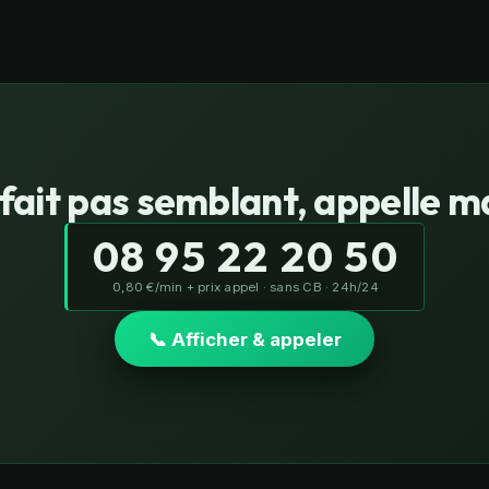
fait pas semblant, appelle 
08 95 22 20 50
0,80 €/min + prix appel · sans CB · 24h/24
📞 Afficher & appeler