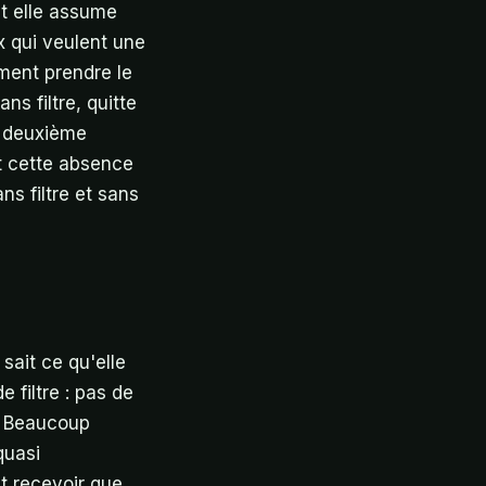
et elle assume
x qui veulent une
iment prendre le
s filtre, quitte
e deuxième
nt cette absence
ns filtre et sans
sait ce qu'elle
 filtre : pas de
. Beaucoup
quasi
nt recevoir que