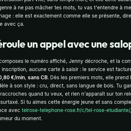
u genre à ne pas mâcher tes mots, tu vas t'entendre à mer
age : elle est exactement comme elle se présente, dir
se avec ça.
oule un appel avec une salop
 composes le numéro affiché, Jenny décroche, et la con
nscription, aucune carte à saisir : le service est factu
0,80 €/min
,
sans CB
. Dès les premiers mots, elle prend
èle à son style : cru, direct, sans langue de bois. Tu gar
 raccroches quand tu veux, et rien n'apparaît sur ton re
surtaxé. Si tu aimes cette énergie jeune et sans comple
ance avec
telrose-telephone-rose.fr/c/tel-rose-etudiante/
 humeur du moment.