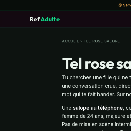
🔞 Ser
Ref
Adulte
ACCUEIL
› TEL ROSE SALOPE
Tel rose s
Tu cherches une fille qui ne
une conversation crue, direc
mot qui te fait bander. Sur n
Une
salope au téléphone
, c
femme de 24 ans, majeure et 
Pas de mise en scène intermin