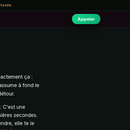
rtaxée.
Appeler
xactement ça :
 assume à fond le
détour.
r. C'est une
mières secondes.
dre, elle te le