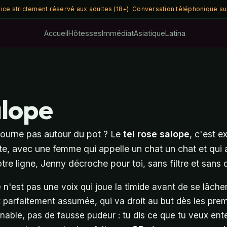
vice strictement réservé aux adultes (18+). Conversation téléphonique su
Accueil
Hôtesses
Immédiat
Asiatique
Latina
alope
 tourne pas autour du pot ? Le
tel rose salope
, c'est e
te, avec une femme qui appelle un chat un chat et qui
otre ligne, Jenny décroche pour toi, sans filtre et sans 
e n'est pas une voix qui joue la timide avant de se lâche
parfaitement assumée, qui va droit au but dès les pre
able, pas de fausse pudeur : tu dis ce que tu veux enten