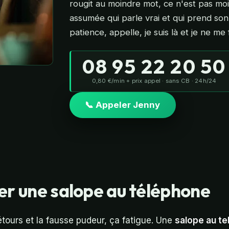
rougit au moindre mot, ce n'est pas moi
assumée qui parle vrai et qui prend son
patience, appelle, je suis là et je ne me 
08 95 22 20 50
0,80 €/min + prix appel · sans CB · 24h/24
📞 Appeler Jenny
er une salope au téléphone
tours et la fausse pudeur, ça fatigue. Une
salope au te